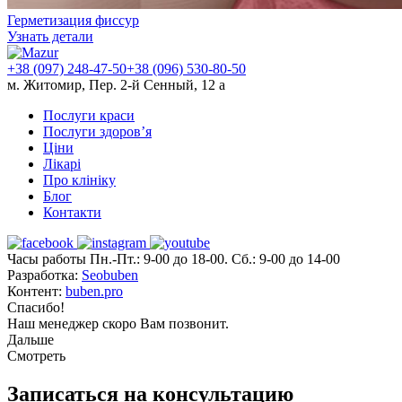
Герметизация фиссур
Узнать детали
+38 (097) 248-47-50
+38 (096) 530-80-50
м. Житомир, Пер. 2-й Сенный, 12 а
Послуги краси
Послуги здоров’я
Ціни
Лікарі
Про клініку
Блог
Контакти
Часы работы Пн.-Пт.: 9-00 до 18-00. Сб.: 9-00 до 14-00
Разработка:
Seobuben
Контент:
buben.pro
Спасибо!
Наш менеджер скоро Вам позвонит.
Дальше
Смотреть
Записаться на консультацию