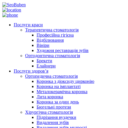
Послуги краси
Терапевтична стоматологія
Професійна гігієна
Відбілювання
Вініри
Художня реставрація зубів
Ортодонтична стоматологія
Брекети
Елайнери
Послуги здоров’я
Ортопедична стоматологія
Коронка з діоксиду цирконію
Коронка на імплантаті
Металокерамічна коронка
Лита коронка
Коронка за один день
Бюгельні протези
Хірургічна стоматологія
Підрізання вуздечки
Видалення зубів
Видалення зубів мудрості