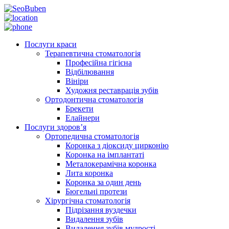
Послуги краси
Терапевтична стоматологія
Професійна гігієна
Відбілювання
Вініри
Художня реставрація зубів
Ортодонтична стоматологія
Брекети
Елайнери
Послуги здоров’я
Ортопедична стоматологія
Коронка з діоксиду цирконію
Коронка на імплантаті
Металокерамічна коронка
Лита коронка
Коронка за один день
Бюгельні протези
Хірургічна стоматологія
Підрізання вуздечки
Видалення зубів
Видалення зубів мудрості