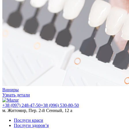
Виниры
Узнать детали
+38 (097) 248-47-50
+38 (096) 530-80-50
м. Житомир, Пер. 2-й Сенный, 12 а
Послуги краси
Послуги здоров’я