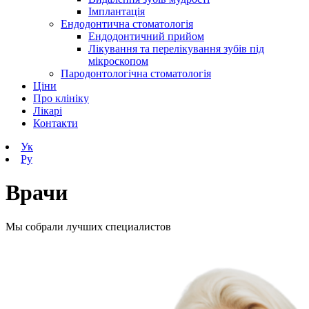
Імплантація
Ендодонтична стоматологія
Ендодонтичний прийом
Лікування та перелікування зубів під
мікроскопом
Пародонтологічна стоматологія
Ціни
Про клініку
Лікарі
Контакти
Ук
Ру
Врачи
Мы собрали лучших специалистов