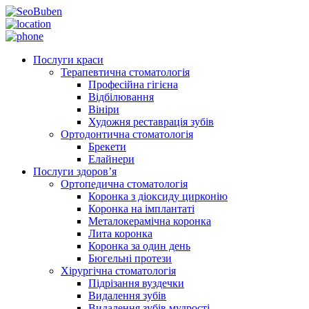
Послуги краси
Терапевтична стоматологія
Професійна гігієна
Відбілювання
Вініри
Художня реставрація зубів
Ортодонтична стоматологія
Брекети
Елайнери
Послуги здоров’я
Ортопедична стоматологія
Коронка з діоксиду цирконію
Коронка на імплантаті
Металокерамічна коронка
Лита коронка
Коронка за один день
Бюгельні протези
Хірургічна стоматологія
Підрізання вуздечки
Видалення зубів
Видалення зубів мудрості