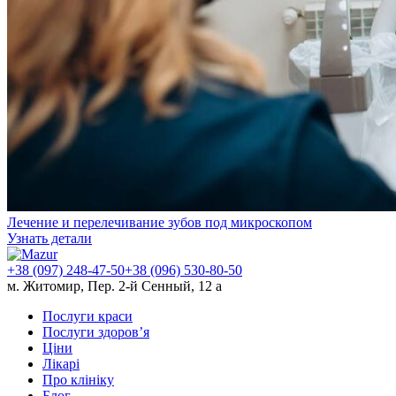
Лечение и перелечивание зубов под микроскопом
Узнать детали
+38 (097) 248-47-50
+38 (096) 530-80-50
м. Житомир, Пер. 2-й Сенный, 12 а
Послуги краси
Послуги здоров’я
Ціни
Лікарі
Про клініку
Блог