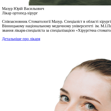
Мазур Юрій Васильович
Лікар ортопед-хірург
Співзасновник Стоматології Мазур. Спеціаліст в області хірург
Вінницькому національному медичному університеті ім. М.І.Пир
звання лікаря-спеціаліста за спеціалізацією «Хірургічна стома
Детальніше про лікаря