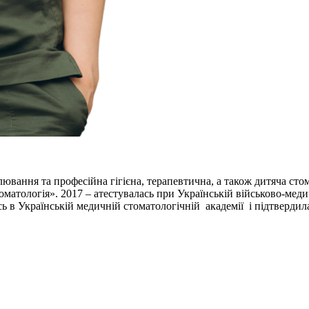
лювання та професійна гігієна, терапевтична, а також дитяча сто
атологія». 2017 – атестувалась при Українській військово-медичн
сь в Українській медичній стоматологічній академії і підтвердил