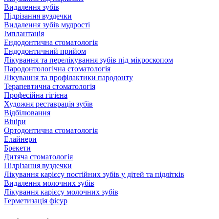
Видалення зубів
Підрізання вуздечки
Видалення зубів мудрості
Імплантація
Ендодонтична стоматологія
Ендодонтичний прийом
Лікування та перелікування зубів під мікроскопом
Пародонтологічна стоматологія
Лікування та профілактики пародонту
Терапевтична стоматологія
Професійна гігієна
Художня реставрація зубів
Відбілювання
Вініри
Ортодонтична стоматологія
Елайнери
Брекети
Дитяча стоматологія
Підрізання вуздечки
Лікування карієсу постійних зубів у дітей та підлітків
Видалення молочних зубів
Лікування карієсу молочних зубів
Герметизація фісур