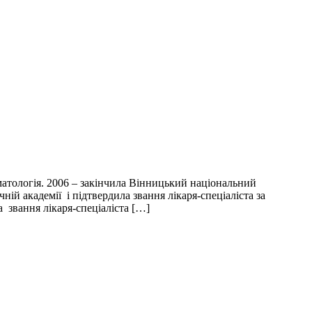
матологія. 2006 – закінчила Вінницький національний
ій академії і підтвердила звання лікаря-спеціаліста за
а звання лікаря-спеціаліста […]