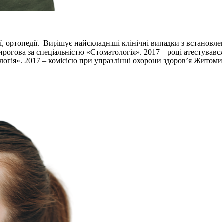
ії, ортопедії. Вирішує найскладніші клінічні випадки з встановл
огова за спеціальністю «Стоматологія». 2017 – році атестувався
тологія». 2017 – комісією при управлінні охорони здоров’я Житоми