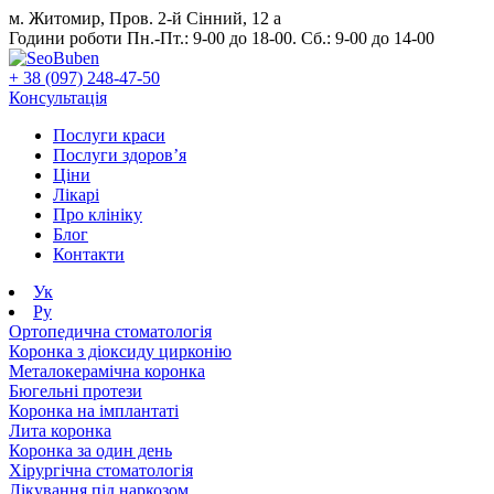
м. Житомир, Пров. 2-й Сінний, 12 а
Години роботи Пн.-Пт.: 9-00 до 18-00. Сб.: 9-00 до 14-00
+ 38 (097) 248-47-50
Консультація
Послуги краси
Послуги здоров’я
Ціни
Лікарі
Про клініку
Блог
Контакти
Ук
Ру
Ортопедична стоматологія
Коронка з діоксиду цирконію
Металокерамічна коронка
Бюгельні протези
Коронка на імплантаті
Лита коронка
Коронка за один день
Хірургічна стоматологія
Лікування під наркозом