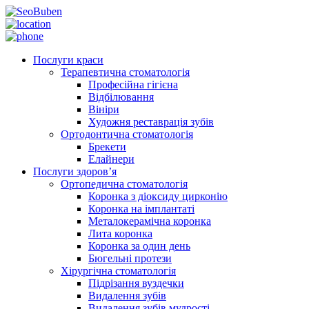
Послуги краси
Терапевтична стоматологія
Професійна гігієна
Відбілювання
Вініри
Художня реставрація зубів
Ортодонтична стоматологія
Брекети
Елайнери
Послуги здоров’я
Ортопедична стоматологія
Коронка з діоксиду цирконію
Коронка на імплантаті
Металокерамічна коронка
Лита коронка
Коронка за один день
Бюгельні протези
Хірургічна стоматологія
Підрізання вуздечки
Видалення зубів
Видалення зубів мудрості