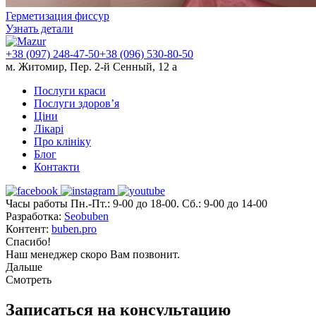
Герметизация фиссур
Узнать детали
+38 (097) 248-47-50
+38 (096) 530-80-50
м. Житомир, Пер. 2-й Сенный, 12 а
Послуги краси
Послуги здоров’я
Ціни
Лікарі
Про клініку
Блог
Контакти
Часы работы Пн.-Пт.: 9-00 до 18-00. Сб.: 9-00 до 14-00
Разработка:
Seobuben
Контент:
buben.pro
Спасибо!
Наш менеджер скоро Вам позвонит.
Дальше
Смотреть
Записаться на консультацию