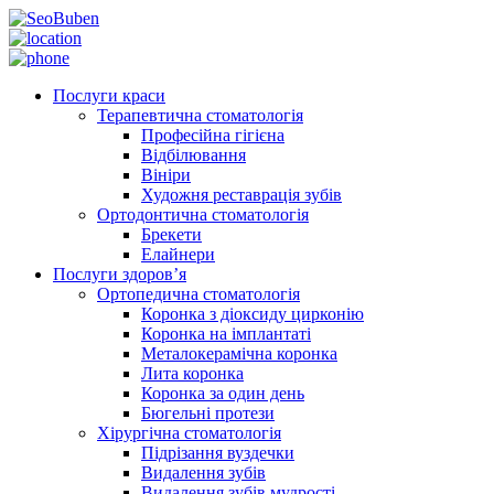
Послуги краси
Терапевтична стоматологія
Професійна гігієна
Відбілювання
Вініри
Художня реставрація зубів
Ортодонтична стоматологія
Брекети
Елайнери
Послуги здоров’я
Ортопедична стоматологія
Коронка з діоксиду цирконію
Коронка на імплантаті
Металокерамічна коронка
Лита коронка
Коронка за один день
Бюгельні протези
Хірургічна стоматологія
Підрізання вуздечки
Видалення зубів
Видалення зубів мудрості