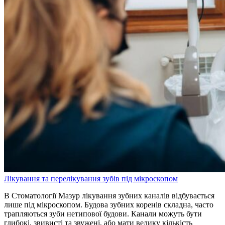
Лікування та перелікування зубів під мікроскопом
В Стоматології Мазур лікування зубних каналів відбувається
лише під мікроскопом. Будова зубних коренів складна, часто
трапляються зуби нетипової будови. Канали можуть бути
глибокі, звивисті та звужені, або мати велику кількість