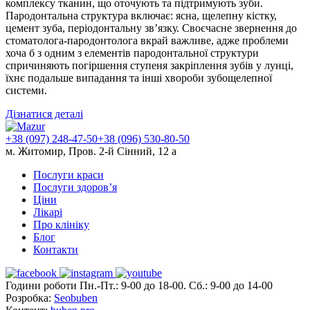
комплексу тканин, що оточують та підтримують зуби.
Пародонтальна структура включає: ясна, щелепну кістку,
цемент зуба, періодонтальну зв’язку. Своєчасне звернення до
стоматолога-пародонтолога вкрай важливе, адже проблеми
хоча б з одним з елементів пародонтальної структури
спричиняють погіршення ступеня закріплення зубів у лунці,
їхнє подальше випадання та інші хвороби зубощелепної
системи.
Дізнатися деталі
+38 (097) 248-47-50
+38 (096) 530-80-50
м. Житомир, Пров. 2-й Сінний, 12 а
Послуги краси
Послуги здоров’я
Ціни
Лікарі
Про клініку
Блог
Контакти
Години роботи Пн.-Пт.: 9-00 до 18-00. Сб.: 9-00 до 14-00
Розробка:
Seobuben