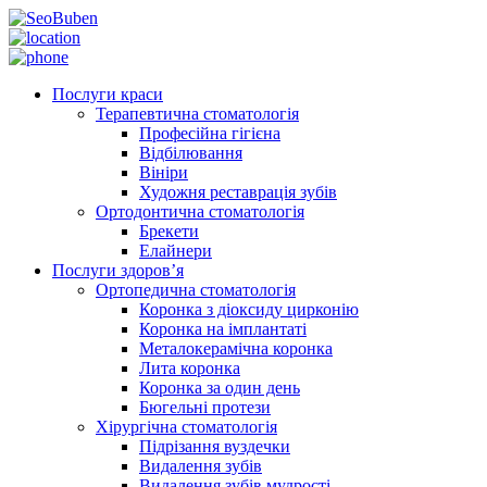
Послуги краси
Терапевтична стоматологія
Професійна гігієна
Відбілювання
Вініри
Художня реставрація зубів
Ортодонтична стоматологія
Брекети
Елайнери
Послуги здоров’я
Ортопедична стоматологія
Коронка з діоксиду цирконію
Коронка на імплантаті
Металокерамічна коронка
Лита коронка
Коронка за один день
Бюгельні протези
Хірургічна стоматологія
Підрізання вуздечки
Видалення зубів
Видалення зубів мудрості