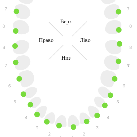
Верх
Право
Ліво
Низ