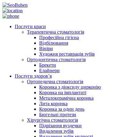
Послуги краси
Терапевтична стоматологія
Професійна гігієна
Відбілювання
Вініри
Художня реставрація зубів
Ортодонтична стоматологія
Брекети
Елайнери
Послуги здоров’я
Ортопедична стоматологія
Коронка з діоксиду цирконію
Коронка на імплантаті
Металокерамічна коронка
Лита коронка
Коронка за один день
Бюгельні протези
Хірургічна стоматологія
Підрізання вуздечки
Видалення зубів
Видалення зубів мудрості