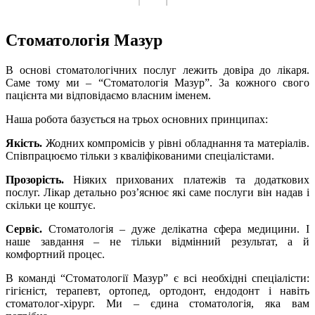
Стоматологія Мазур
В основі стоматологічних послуг лежить довіра до лікаря.
Саме тому ми – “Стоматологія Мазур”. За кожного свого
пацієнта ми відповідаємо власним іменем.
Наша робота базується на трьох основних принципах:
Якість.
Жодних компромісів у рівні обладнання та матеріалів.
Співпрацюємо тільки з кваліфікованими спеціалістами.
Прозорість.
Ніяких прихованих платежів та додаткових
послуг. Лікар детально роз’яснює які саме послуги він надав і
скільки це коштує.
Сервіс.
Стоматологія – дуже делікатна сфера медицини. І
наше завдання – не тільки відмінний результат, а й
комфортний процес.
В команді “Стоматології Мазур” є всі необхідні спеціалісти:
гігієніст, терапевт, ортопед, ортодонт, ендодонт і навіть
стоматолог-хірург.
Ми – єдина стоматологія, яка вам