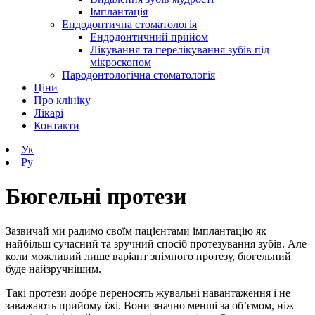
Імплантація
Ендодонтична стоматологія
Ендодонтичний прийом
Лікування та перелікування зубів під
мікроскопом
Пародонтологічна стоматологія
Ціни
Про клініку
Лікарі
Контакти
Ук
Ру
Бюгельні протези
Зазвичай ми радимо своїм пацієнтами імплантацію як
найбільш сучасний та зручний спосіб протезування зубів. Але
коли
можливий лише варіант знімного протезу,
бюгельний
буде найзручнішим.
Такі протези добре переносять жувальні навантаження і не
заважають прийому їжі. Вони значно менші за об’ємом, ніж