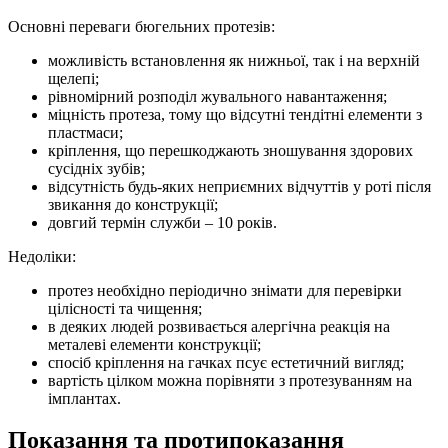
Основні переваги бюгельних протезів:
можливість встановлення як нижньої, так і на верхній
щелепі;
рівномірний розподіл жувального навантаження;
міцність протеза, тому що відсутні тендітні елементи з
пластмаси;
кріплення, що перешкоджають зношування здорових
сусідніх зубів;
відсутність будь-яких неприємних відчуттів у роті після
звикання до конструкції;
довгий термін служби – 10 років.
Недоліки:
протез необхідно періодично знімати для перевірки
цілісності та чищення;
в деяких людей розвивається алергічна реакція на
металеві елементи конструкції;
спосіб кріплення на гачках псує естетичний вигляд;
вартість цілком можна порівняти з протезуванням на
імплантах.
Показання та протипоказання