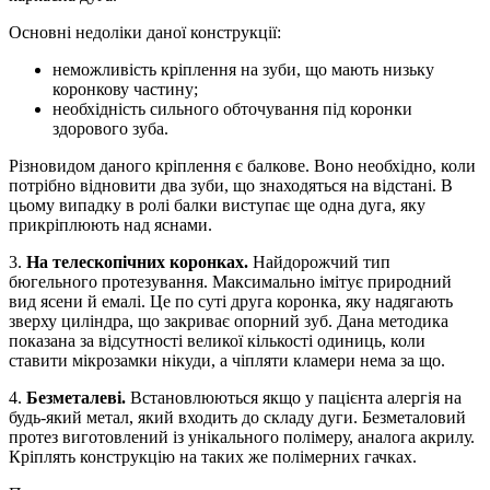
Основні недоліки даної конструкції:
неможливість кріплення на зуби, що мають низьку
коронкову частину;
необхідність сильного обточування під коронки
здорового зуба.
Різновидом даного кріплення є балкове. Воно необхідно, коли
потрібно відновити два зуби, що знаходяться на відстані. В
цьому випадку в ролі балки виступає ще одна дуга, яку
прикріплюють над яснами.
3.
На телескопічних коронках.
Найдорожчий тип
бюгельного протезування. Максимально імітує природний
вид ясени й емалі. Це по суті друга коронка, яку надягають
зверху циліндра, що закриває опорний зуб. Дана методика
показана за відсутності великої кількості одиниць, коли
ставити мікрозамки нікуди, а чіпляти кламери нема за що.
4.
Безметалеві.
Встановлюються якщо у пацієнта алергія на
будь-який метал, який входить до складу дуги. Безметаловий
протез виготовлений із унікального полімеру, аналога акрилу.
Кріплять конструкцію на таких же полімерних гачках.