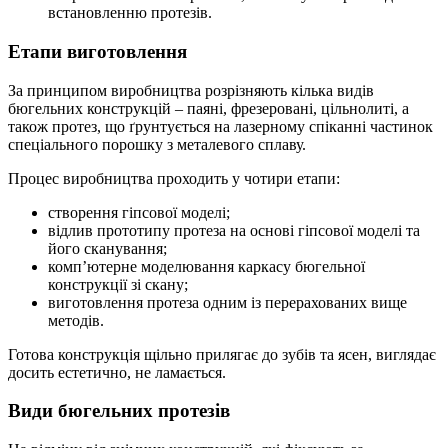
встановленню протезів.
Етапи виготовлення
За принципом виробництва розрізняють кілька видів
бюгельних конструкцій – паяні, фрезеровані, цільнолиті, а
також протез, що ґрунтується на лазерному спіканні частинок
спеціального порошку з металевого сплаву.
Процес виробництва проходить у чотири етапи:
створення гіпсової моделі;
відлив прототипу протеза на основі гіпсової моделі та
його сканування;
комп’ютерне моделювання каркасу бюгельної
конструкції зі скану;
виготовлення протеза одним із перерахованих вище
методів.
Готова конструкція щільно прилягає до зубів та ясен, виглядає
досить естетично, не ламається.
Види бюгельних протезів