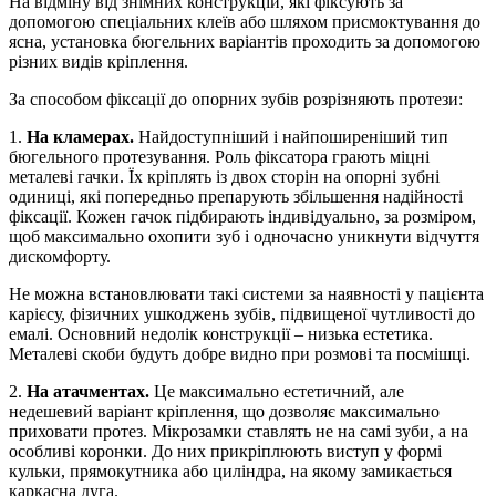
На відміну від знімних конструкцій, які фіксують за
допомогою спеціальних клеїв або шляхом присмоктування до
ясна, установка бюгельних варіантів проходить за допомогою
різних видів кріплення.
За способом фіксації до опорних зубів розрізняють протези:
1.
На кламерах.
Найдоступніший і найпоширеніший тип
бюгельного протезування. Роль фіксатора грають міцні
металеві гачки. Їх кріплять із двох сторін на опорні зубні
одиниці, які попередньо препарують збільшення надійності
фіксації. Кожен гачок підбирають індивідуально, за розміром,
щоб максимально охопити зуб і одночасно уникнути відчуття
дискомфорту.
Не можна встановлювати такі системи за наявності у пацієнта
карієсу, фізичних ушкоджень зубів, підвищеної чутливості до
емалі. Основний недолік конструкції – низька естетика.
Металеві скоби будуть добре видно при розмові та посмішці.
2.
На атачментах.
Це максимально естетичний, але
недешевий варіант кріплення, що дозволяє максимально
приховати протез. Мікрозамки ставлять не на самі зуби, а на
особливі коронки. До них прикріплюють виступ у формі
кульки, прямокутника або циліндра, на якому замикається
каркасна дуга.