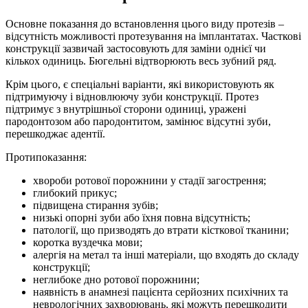
Основне показання до встановлення цього виду протезів –
відсутність можливості протезування на імплантатах. Часткові
конструкції зазвичай застосовують для заміни однієї чи
кількох одиниць. Бюгельні відтворюють весь зубний ряд.
Крім цього, є спеціальні варіанти, які використовують як
підтримуючу і відновлюючу зуби конструкції. Протез
підтримує з внутрішньої сторони одиниці, уражені
пародонтозом або пародонтитом, замінює відсутні зуби,
перешкоджає адентії.
Протипоказання:
хвороби ротової порожнини у стадії загострення;
глибокий прикус;
підвищена стирання зубів;
низькі опорні зуби або їхня повна відсутність;
патології, що призводять до втрати кісткової тканини;
коротка вуздечка мови;
алергія на метал та інші матеріали, що входять до складу
конструкції;
неглибоке дно ротової порожнини;
наявність в анамнезі пацієнта серйозних психічних та
неврологічних захворювань, які можуть перешкодити