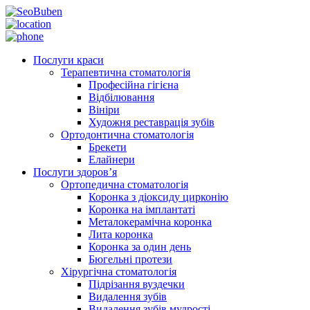
Послуги краси
Терапевтична стоматологія
Професійна гігієна
Відбілювання
Вініри
Художня реставрація зубів
Ортодонтична стоматологія
Брекети
Елайнери
Послуги здоров’я
Ортопедична стоматологія
Коронка з діоксиду цирконію
Коронка на імплантаті
Металокерамічна коронка
Лита коронка
Коронка за один день
Бюгельні протези
Хірургічна стоматологія
Підрізання вуздечки
Видалення зубів
Видалення зубів мудрості