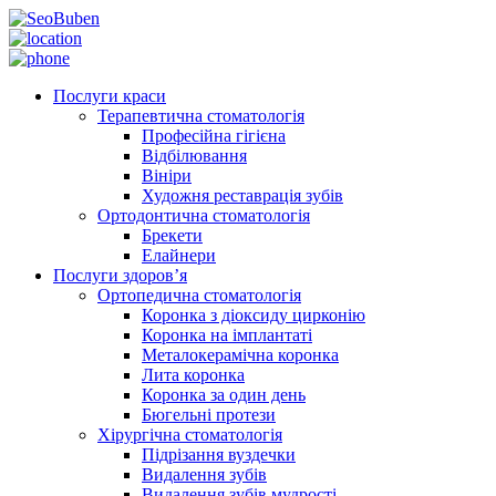
Послуги краси
Терапевтична стоматологія
Професійна гігієна
Відбілювання
Вініри
Художня реставрація зубів
Ортодонтична стоматологія
Брекети
Елайнери
Послуги здоров’я
Ортопедична стоматологія
Коронка з діоксиду цирконію
Коронка на імплантаті
Металокерамічна коронка
Лита коронка
Коронка за один день
Бюгельні протези
Хірургічна стоматологія
Підрізання вуздечки
Видалення зубів
Видалення зубів мудрості