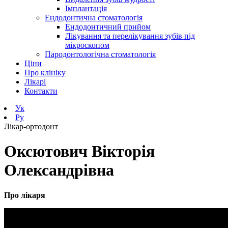
Імплантація
Ендодонтична стоматологія
Ендодонтичний прийом
Лікування та перелікування зубів під
мікроскопом
Пародонтологічна стоматологія
Ціни
Про клініку
Лікарі
Контакти
Ук
Ру
Лікар-ортодонт
Оксютович Вікторія
Олександрівна
Про лікаря