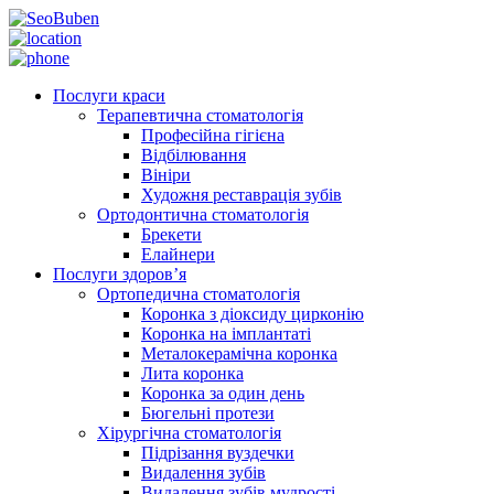
Послуги краси
Терапевтична стоматологія
Професійна гігієна
Відбілювання
Вініри
Художня реставрація зубів
Ортодонтична стоматологія
Брекети
Елайнери
Послуги здоров’я
Ортопедична стоматологія
Коронка з діоксиду цирконію
Коронка на імплантаті
Металокерамічна коронка
Лита коронка
Коронка за один день
Бюгельні протези
Хірургічна стоматологія
Підрізання вуздечки
Видалення зубів
Видалення зубів мудрості