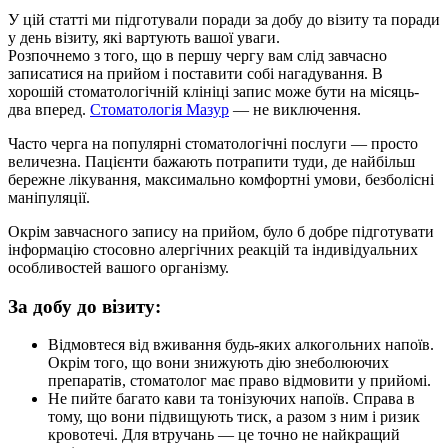
У цій статті ми підготували поради за добу до візиту та поради
у день візиту, які вартують вашої уваги.
Розпочнемо з того, що в першу чергу вам слід завчасно
записатися на прийом і поставити собі нагадування. В
хорошій стоматологічній клініці запис може бути на місяць-
два вперед.
Стоматологія Мазур
— не виключення.
Часто черга на популярні стоматологічні послуги — просто
величезна. Пацієнти бажають потрапити туди, де найбільш
бережне лікування, максимально комфортні умови, безболісні
маніпуляції.
Окрім завчасного запису на прийом, було б добре підготувати
інформацію стосовно алергічних реакцій та індивідуальних
особливостей вашого організму.
За добу до візиту:
Відмовтеся від вживання будь-яких алкогольних напоїв.
Окрім того, що вони знижують дію знеболюючих
препаратів, стоматолог має право відмовити у прийомі.
Не пийте багато кави та тонізуючих напоїв. Справа в
тому, що вони підвищують тиск, а разом з ним і ризик
кровотечі. Для втручань — це точно не найкращий