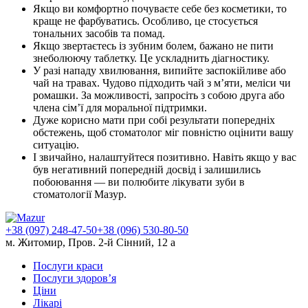
Якщо ви комфортно почуваєте себе без косметики, то
краще не фарбуватись. Особливо, це стосується
тональних засобів та помад.
Якщо звертаєтесь із зубним болем, бажано не пити
знеболюючу таблетку. Це ускладнить діагностику.
У разі нападу хвилювання, випийте заспокійливе або
чай на травах. Чудово підходить чай з м’яти, меліси чи
ромашки. За можливості, запросіть з собою друга або
члена сім’ї для моральної підтримки.
Дуже корисно мати при собі результати попередніх
обстежень, щоб стоматолог міг повністю оцінити вашу
ситуацію.
І звичайно, налаштуйтеся позитивно. Навіть якщо у вас
був негативний попередній досвід і залишились
побоювання — ви полюбите лікувати зуби в
стоматології Мазур.
+38 (097) 248-47-50
+38 (096) 530-80-50
м. Житомир, Пров. 2-й Сінний, 12 а
Послуги краси
Послуги здоров’я
Ціни
Лікарі