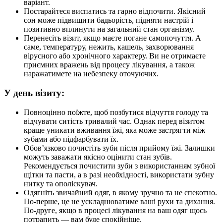
варіант.
Постарайтеся виспатись та гарно відпочити. Якісний
сон може підвищити бадьорість, підняти настрій і
позитивно вплинути на загальний стан організму.
Перенесіть візит, якщо маєте погане самопочуття. А
саме, температуру, нежить, кашель, захворювання
вірусного або хронічного характеру. Ви не отримаєте
приємних вражень від процесу лікування, а також
наражатимете на небезпеку оточуючих.
У день візиту:
Повноцінно поїжте, щоб позбутися відчуття голоду та
відчувати ситість тривалий час. Однак перед візитом
краще уникати вживання їжі, яка може застрягти між
зубами або підфарбувати їх.
Обов’язково почистіть зуби після прийому їжі. Залишки
можуть заважати якісно оцінити стан зубів.
Рекомендується почистити зуби з використанням зубної
щітки та пасти, а в разі необхідності, використати зубну
нитку та ополіскувач.
Одягніть звичайний одяг, в якому зручно та не спекотно.
По-перше, це не ускладнюватиме ваші рухи та дихання.
По-друге, якщо в процесі лікування на ваш одяг щось
потрапить — вам буде спокійніше.